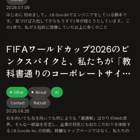
2026.07.06
はじめに 初めまして。J.B.Goodeでエンジニアをしている藤本で
す。 気づけば入社してからもうすぐ1年が経とうとしています。 こ
の1年で、私が入社前に想像していた以上に多くのこと
FIFAワールドカップ2026のピ
ンクスパイクと、私たちが「教
科書通りのコーポレートサイ
ト」ではない理由
Other
About
AI
Contact
Recruit
2026.06.25
右を向いても左を向いても同じような「最適解」ばかりのWeb世
界。そんな一般論を否定し、企業の狂気にも似たこだわりを体現す
るJ.B.Goode Inc.の挑戦。綺麗なトップページではなく、私たちの剥
き出