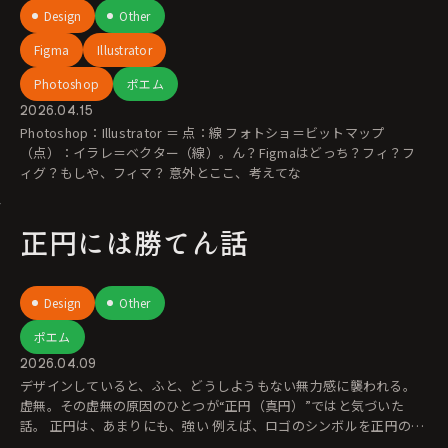
Design
Other
Figma
Illustrator
Photoshop
ポエム
2026.04.15
Photoshop：Illustrator ＝ 点：線 フォトショ＝ビットマップ
（点）：イラレ＝ベクター（線）。ん？Figmaはどっち？フィ？フ
ィグ？もしや、フィマ？ 意外とここ、考えてな
正円には勝てん話
Design
Other
ポエム
2026.04.09
デザインしていると、ふと、どうしようもない無力感に襲われる。
虚無。その虚無の原因のひとつが“正円（真円）”ではと気づいた
話。 正円は、あまりにも、強い 例えば、ロゴのシンボルを正円の中
に収