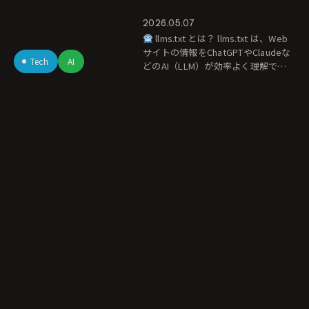
正しくAIに届けるた
2026.05.07
llms.txt とは？ llms.txt は、Web
めの新標準
サイトの情報をChatGPTやClaudeな
Tech
AI
どのAI（LLM）が効率よく理解でき
るようにするための、新しい「案内
板」となる規格案です。