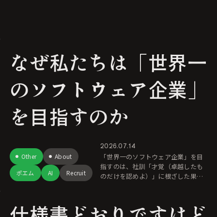
なぜ私たちは「世界一
のソフトウェア企業」
を目指すのか
2026.07.14
Other
About
「世界一のソフトウェア企業」を目
指すのは、社訓「才覚（卓越したも
ポエム
AI
Recruit
のだけを認めよ）」に根ざした果て
しない自己進化のためです。私たち
が求めるのは特許やシェアといった
仕様書どおりですけど
「称号」ではなく、「まだ誰も見た
ことがな