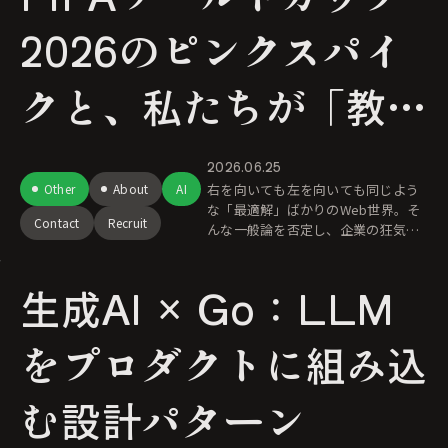
2026のピンクスパイ
クと、私たちが「教科
書通りのコーポレート
2026.06.25
Other
About
AI
右を向いても左を向いても同じよう
サイト」ではない理由
な「最適解」ばかりのWeb世界。そ
Contact
Recruit
んな一般論を否定し、企業の狂気に
も似たこだわりを体現するJ.B.Good
e Inc.の挑戦。綺麗なトップページで
生成AI × Go：LLM
はなく、私たちの剥き出
をプロダクトに組み込
む設計パターン