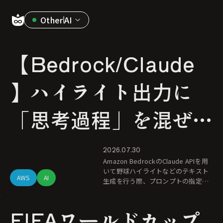
Other
AI
AI
【Bedrock/Claude
】ハイライト出力に
「思考過程」を混ぜな
い方法：構造化出力
2026.07.30
Amazon BedrockのClaude APIを用
（JSON）の活用
いて野球ハイライトなどのテキスト
AWS
AI
生成を行う際、プロンプトの指定に
関わらず「〜について考えます」と
いった思考プロセス（思考タグや前
FIFAワールドカップ
置きテキスト）が出