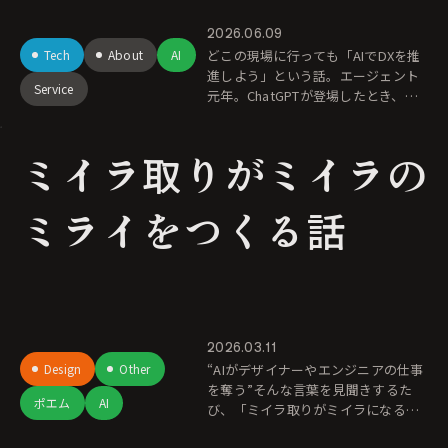
2026.06.09
Tech
About
AI
どこの現場に行っても「AIでDXを推
進しよう」という話。エージェント
Service
元年。ChatGPTが登場したとき、プ
ロンプトを入力すれば綺麗な回答が
返ってくることに誰もが感動した。
ミイラ取りがミイラの
社内チャットボットを導入して、
ミライをつくる話
2026.03.11
Design
Other
“AIがデザイナーやエンジニアの仕事
を奪う”そんな言葉を見聞きするた
ポエム
AI
び、「ミイラ取りがミイラになる」
のようで、なんだかモヤモヤ。 AI