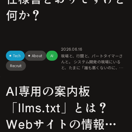
何か？
2026.06.16
Tech
About
AI
現場と、行間と、パートタイマーさ
んと。 システム開発の現場にいる
Recruit
と、たまに「誰も悪くないのに、誰
も幸せにならないシステム」が完成
してしまう瞬間に出会う。 PMは、現
AI専用の案内板
場の要望を丁寧にヒアリン
「llms.txt」とは？
Webサイトの情報を