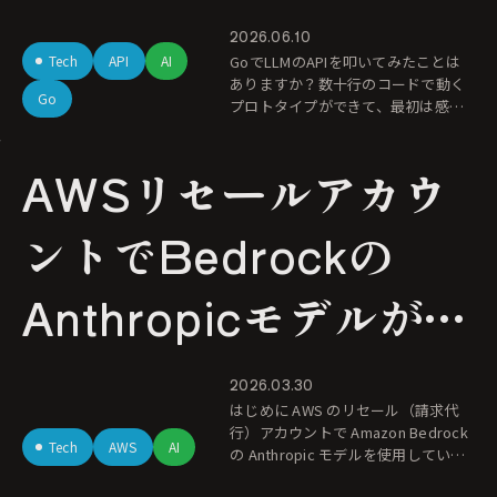
2026.06.10
Tech
API
AI
GoでLLMのAPIを叩いてみたことは
ありますか？数十行のコードで動く
Go
プロトタイプができて、最初は感動
します。でも、それを実際のプロダ
クトに組み込もうとすると、別の問
AWSリセールアカウ
題が次々と出てきます。 レス
ントでBedrockの
Anthropicモデルが使
えなくなったときの対
2026.03.30
はじめに AWS のリセール（請求代
処法
行）アカウントで Amazon Bedrock
Tech
AWS
AI
の Anthropic モデルを使用していた
ところ、モデルの更新をきっかけに2