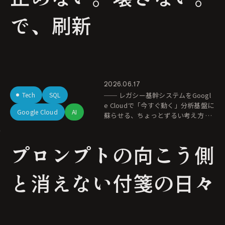
で、刷新
2026.06.17
Tech
SQL
── レガシー基幹システムをGoogl
e Cloudで「今すぐ動く」分析基盤に
Google Cloud
AI
蘇らせる、ちょっとずるい考え方 こ
の記事はこんな人に向けて書いてい
ます 商社やメーカーなどで「DXを推
プロンプトの向こう側
進せよ
と消えない付箋の日々