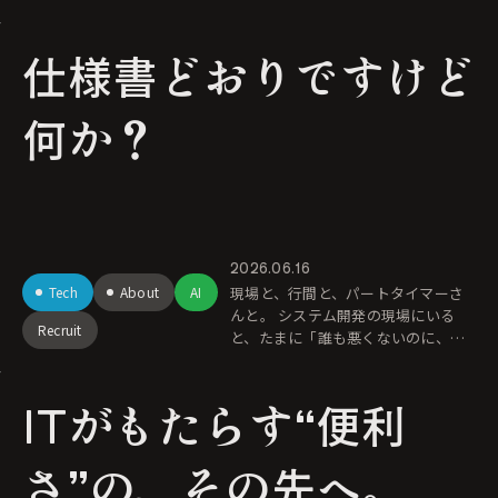
も似たこだわりを体現するJ.B.Good
e Inc.の挑戦。綺麗なトップページで
仕様書どおりですけど
はなく、私たちの剥き出
何か？
2026.06.16
Tech
About
AI
現場と、行間と、パートタイマーさ
んと。 システム開発の現場にいる
Recruit
と、たまに「誰も悪くないのに、誰
も幸せにならないシステム」が完成
してしまう瞬間に出会う。 PMは、現
ITがもたらす“便利
場の要望を丁寧にヒアリン
さ”の、その先へ。