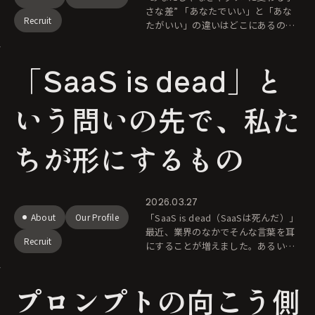
さな差” 「あなたでいい」と「あな
Recruit
たがいい」の違いはどこにあるの
か。本記事では、その差を“関係
性”という視点から紐解きながら、
「SaaS is dead」と
「あなたじゃなきゃダメ」と言われ
いう問いの先で、私た
ちが形にするもの
2026.03.27
About
Our Profile
「SaaS is dead（SaaSは死んだ）」
最近、業界のなかでそんな言葉を耳
Recruit
にすることが増えました。あるい
は、「タピオカのような一時の流行
だったのではないか」という少し刺
プロンプトの向こう側
激的な問いかけも。 で