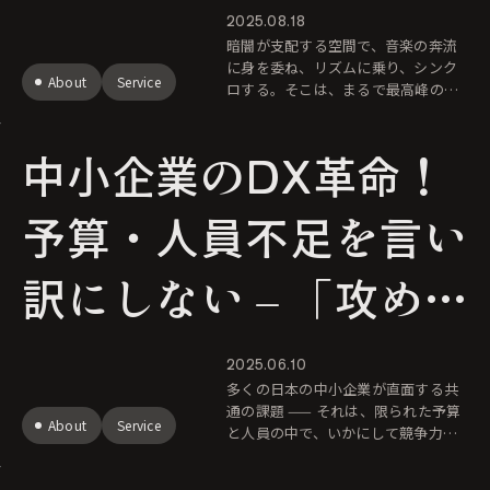
TER 2025」イベント
2025.08.18
暗闇が支配する空間で、音楽の奔流
レポート
に身を委ね、リズムに乗り、シンク
About
Service
ロする。そこは、まるで最高峰のナ
イトクラブと狂熱の音楽フェスが融
合したかのような異次元の領域。
中小企業のDX革命！
人々はただ、その圧倒的なグルーヴ
の中で、自
予算・人員不足を言い
訳にしない – 「攻め
のDX」で競争力を手
2025.06.10
多くの日本の中小企業が直面する共
に入れた金物メーカー
通の課題 —— それは、限られた予算
About
Service
と人員の中で、いかにして競争力を
高めていくかという問いです。デジ
の挑戦
タル変革（DX）を手段として考えて