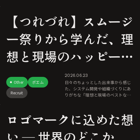
んでくる。 これが、セールス・ディ
レクターという仕事の日常の幕開け
【つれづれ】スムージ
だ。 「いや
ー祭りから学んだ、理
想と現場のハッピーな
マリアージュ
2026.06.23
Other
ポエム
日々のちょっとした出来事から感じ
た、システム開発や組織づくりにあ
Recruit
りがちな「理想と現場のベストな関
係」について、少し考えてみまし
た。 突然ですが、皆様はスムージー
ロゴマークに込めた想
半額祭りに参加されましたか？ そう
い ― 世界のどこか