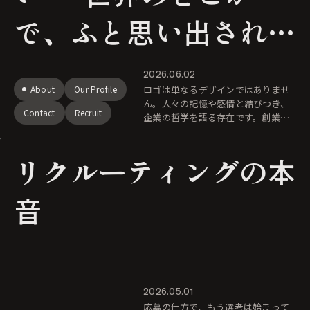
で、ふと思い出される
存在へ
2026.06.02
About
Our Profile
ロゴは単なるデザインではありませ
ん。人々の記憶や感情と結びつき、
Contact
Recruit
企業の哲学を語る存在です。創業者
の一枚のイラストから生まれたJ.B.G
oodeのロゴマークに込めた想いをご
リクルーティングの本
紹介します。
音
2026.05.01
応募の仕方で、もう選考は始まって