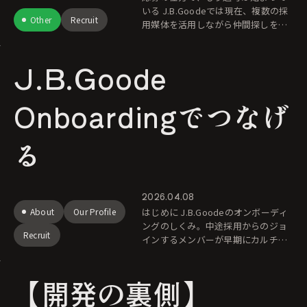
いる J.B.Goodeでは現在、複数の採
Other
Recruit
用媒体を活用しながら仲間探しをし
ています。 より多くの方と出会うた
めに、様々なチャネルを使うこと自
J.B.Goode
体はとても重要と
Onboardingでつなげ
る
2026.04.08
About
Our Profile
はじめに J.B.Goodeのオンボーディ
ングのしくみ。中途採用からのジョ
Recruit
インするメンバーが早期にカルチャ
ーへ馴染み、個々のパフォーマンス
を最大限に発揮できるよう、私たち
【開発の裏側】
は「組織的なサポート」と