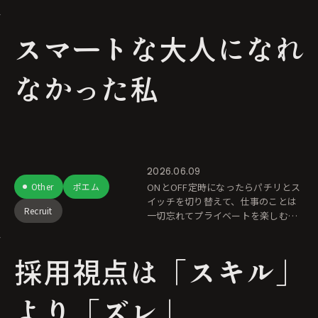
ckin' Birthday」を開催しました。今
回は、イベントの企画・運営をやっ
スマートな大人になれ
て感
なかった私
2026.06.09
Other
ポエム
ONとOFF定時になったらパチリとス
イッチを切り替えて、仕事のことは
Recruit
一切忘れてプライベートを楽しむ。
それがスマートで健やかな大人の生
き方だろう。これを器用に切り替え
採用視点は「スキル」
て、どこでも働ける自由をスマート
に乗
より「ズレ」