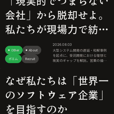
「現実的でつまらない
会社」から脱却せよ。
私たちが現場力で紡
ぐ、地球の未来を変え
2026.08.03
Other
About
大型システム開発の遅延・和解事例
るソフトウェアの力
を起点に、受託開発における理想と
ポエム
Recruit
現実のギャップを解説。営業の描く
ワクワクを具現化し、ソフトウェア
の力で地球の未来をよりよくしてい
なぜ私たちは「世界一
くために必要な「現場力」を考察し
ます。
のソフトウェア企業」
を目指すのか