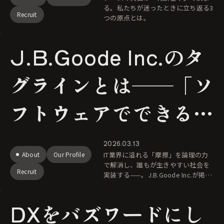
る。私たちが迷ったときに立ち返る3
Recruit
つの原点とは。
J.B.Goode Inc.のタ
グラインとは――「ソ
フトウェアでできるこ
と、すべて」
2026.03.13
About
Our Profile
IT業界に溢れる「摩擦」を論理の力
で解消し、誰もが生きやすい社会を
Recruit
実装する——。J.B.Goode Inc.が掲げ
るミッションの真意と、技術に向き
合う私たちの覚悟を綴りました。
DXをバズワードにし