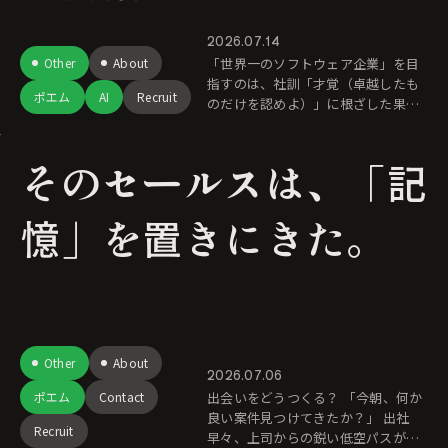
2026.07.14
Other
About
「世界一のソフトウェア企業」を目
指すのは、社訓「才覚（卓越したも
ポエム
AI
Recruit
のだけを認めよ）」に根ざした果て
しない自己進化のためです。私たち
が求めるのは特許やシェアといった
そのセールスは、「記
「称号」ではなく、「まだ誰も見た
ことがな
憶」を置きにきた。
Other
About
2026.07.06
ポエム
Contact
出会いをどうつくる？ 「今朝、何か
良い案件見つけてきたか？」 出社
Recruit
早々、上司からの鋭い低空パスが飛