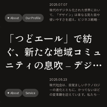
体験の未来
2025.07.07
現代のデジタル化された世界におい
て、「デザイン」は単なる見た目や
About
Our Profile
使いやすさを超え、ビジネス戦略や
顧客体験を形作る重要な要素となっ
ています。しかし、その本質や知的
「つどエール」で紡
探求の重要性が見過ごされがちな現
状もあり
ぐ、新たな地域コミュ
ニティの息吹 – デジ
タルが拓く、心豊かな
2025.05.23
現代社会は、目覚ましいテクノロジ
交流の未来
ーの進化とともに、かつてないほど
About
Service
の変革期を迎えています。私たちの
生活様式、働き方、そしてコミュニ
ケーションのあり方も、その波に乗