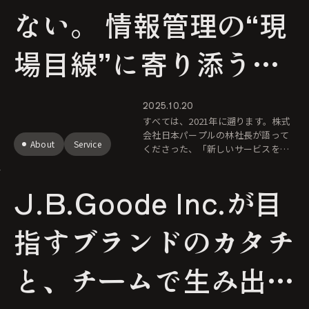
ない。 情報管理の“現
場目線”に寄り添う
――株式会社日本パー
2025.10.20
すべては、2021年に遡ります。株式
プル
会社日本パープルの林社長が語って
About
Service
くださった、「新しいサービスを世
に送り出したい」という、静かな、
しかし強い意志。それが、すべての
J.B.Goode Inc.が目
始まりでした。こんにちは。J.B.G
指すブランドのカタチ
と、チームで生み出す