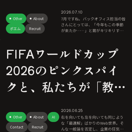
2026.07.10
Other
About
7月ですね。バックオフィス担当の皆
さんにとっては、「今年もこの季節
ポエム
Recruit
が来たか……」と胃がキリキリする
時期ではないでしょうか。 社会保険
の算定基礎届。労働保険の年度更
FIFAワールドカップ
新。毎年必ずやってくる年中行事な
2026のピンクスパイ
クと、私たちが「教科
書通りのコーポレート
2026.06.25
サイト」ではない理由
Other
About
AI
右を向いても左を向いても同じよう
な「最適解」ばかりのWeb世界。そ
Contact
Recruit
んな一般論を否定し、企業の狂気に