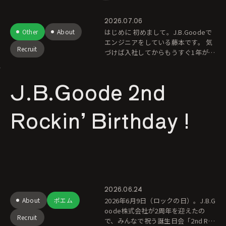
2026.07.06
Other
About
はじめに 初めまして。J.B.Goodeで
エンジニアをしている藤本です。 気
Recruit
づけば入社してからもうすぐ1年が経
とうとしています。 この1年で、私が
入社前に想像していた以上に多くの
J.B.Goode 2nd
こと
Rockin’ Birthday !
2026.06.24
About
ポエム
2026年6月9日（ロックの日）。J.B.G
oode株式会社が2周年を迎えたの
Recruit
で、みんなで祝う誕生日会「2nd Ro