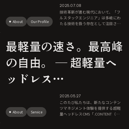
く、未来をつくる「創
2025.07.08
技術革新が進む現代において、「フ
造者」として
ルスタックエンジニア」は多岐にわ
About
Our Profile
たる技術を扱う存在として注目され
ています。 しかし、J.B.Goode Inc.
では、彼らを単なる「実装者」では
最軽量の速さ。最高峰
なく、コンピュータ
の自由。 ― 超軽量ヘ
ッドレス
CMS「.CONTENT
2025.05.27
このたび私たちは、新たなコンテン
」正式リリースのお知
ツマネジメント体験を提供する超軽
About
Service
量ヘッドレスCMS「.CONTENT（ド
ットコンテント）」を正式にリリー
らせ ：最速のパフォ
スしました。「あらゆるデバイスに