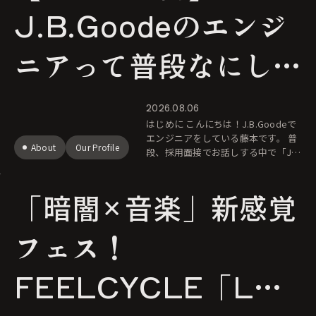
J.B.Goodeのエンジ
ニアって普段なにして
る？体制・技術スタッ
2026.08.06
はじめに こんにちは！J.B.Goodeで
ク・開発フローを公
エンジニアをしている藤本です。 普
About
Our Profile
段、採用面接でお話しする中で「J.B.
Goodeのエンジニアチームってどん
開！
な雰囲気なんですか？」「現場では
「暗闇×音楽」新感覚
どんな
フェス！
FEELCYCLE「LUS