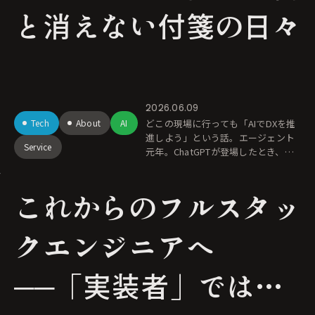
と消えない付箋の日々
2026.06.09
Tech
About
AI
どこの現場に行っても「AIでDXを推
進しよう」という話。エージェント
Service
元年。ChatGPTが登場したとき、プ
ロンプトを入力すれば綺麗な回答が
返ってくることに誰もが感動した。
これからのフルスタッ
社内チャットボットを導入して、
クエンジニアへ
──「実装者」ではな