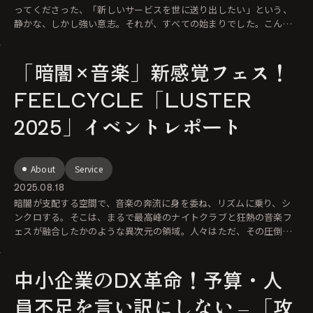
ってくださった、「新しいサービスを世に送り出したい」という、
静かな、しかし強い意志。それが、すべての始まりでした。こんに
ちは。J.B.G
「暗闇×音楽」新感覚フェス！
FEELCYCLE「LUSTER
2025」イベントレポート
About
Service
2025.08.18
暗闇が支配する空間で、音楽の奔流に身を委ね、リズムに乗り、シ
ンクロする。そこは、まるで最高峰のナイトクラブと狂熱の音楽フ
ェスが融合したかのような異次元の領域。人々はただ、その圧倒的
なグルーヴの中で、自
中小企業のDX革命！予算・人
員不足を言い訳にしない – 「攻