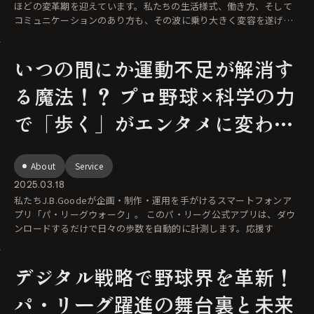
ほどの変革期を迎えています。私たちの生活様式、働き方、そして
コミュニケーションのあり方も、その波に乗り大きく変容を遂げて
きました。とりわけ近
いつの間にか運動不足が解消す
る魔法！？ プロ野球×科学の力
で「歩く」がエンタメに変わる
まで – 鎌田准教授に聞く、パ・
About
Service
リーグウォーク開発秘話と驚き
2025.03.18
の効果
私たちJ.B.Goodeが企画・制作・運用を手がけるスマートフォンア
プリ「パ・リーグウォーク」。 このパ・リーグ公式アプリは、ダウ
ンロードするだけで日々の歩数を自動的に計測します。応援す
デジタル戦略で野球界を革新！
パ・リーグ躍進の舞台裏と未来