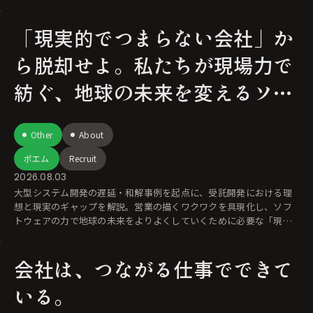
「現実的でつまらない会社」か
ら脱却せよ。私たちが現場力で
紡ぐ、地球の未来を変えるソフ
トウェアの力
Other
About
ポエム
Recruit
2026.08.03
大型システム開発の遅延・和解事例を起点に、受託開発における理
想と現実のギャップを解説。営業の描くワクワクを具現化し、ソフ
トウェアの力で地球の未来をよりよくしていくために必要な「現場
力」を考察します。
会社は、つながる仕事でできて
いる。