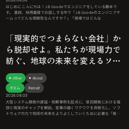
はじめに こんにちは！J.B.Goodeでエンジニアをしている藤本で
す。 普段、採用面接でお話しする中で「J.B.Goodeのエンジニアチ
ームってどんな雰囲気なんですか？」「現場ではどんな
「現実的でつまらない会社」か
ら脱却せよ。私たちが現場力で
紡ぐ、地球の未来を変えるソフ
トウェアの力
Other
About
ポエム
Recruit
2026.08.03
大型システム開発の遅延・和解事例を起点に、受託開発における理
想と現実のギャップを解説。営業の描くワクワクを具現化し、ソフ
トウェアの力で地球の未来をよりよくしていくために必要な「現場
力」を考察します。