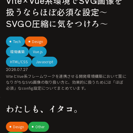
Vite×Vue系環境でSVG画像を
扱うならほぼ必須な設定〜
SVGO圧縮に気をつけろ〜
Tech
Design
環境構築
Vue.js
HTML/CSS
Javascript
2026.07.27
ViteとVue系フレームワークを連携させる開発環境構築において罠に
なりがちなSVG画像の取り扱い方と、効果的に扱うためには「ほぼ
必須」なconfig設定についてまとめています。
わたしも、イタコ。
Design
Other