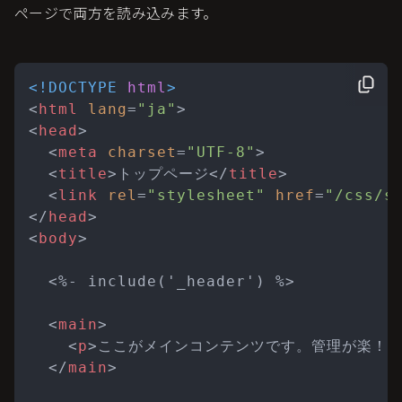
ページで両方を読み込みます。
<!DOCTYPE 
html
>
<
html
lang
=
"ja"
>
<
head
>
<
meta
charset
=
"UTF-8"
>
<
title
>
トップページ
</
title
>
<
link
rel
=
"stylesheet"
href
=
"/css/s
</
head
>
<
body
>
  <%- include('_header') %>

<
main
>
<
p
>
ここがメインコンテンツです。管理が楽！
<
</
main
>