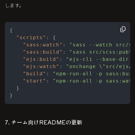
します。
{
"scripts"
:
{
"sass:watch"
:
"sass --watch src/s
"sass:build"
:
"sass src/scss:publ
"ejs:build"
:
"ejs-cli --base-dir 
"ejs:watch"
:
"onchange \"src/ejs/
"build"
:
"npm-run-all -p sass:bui
"start"
:
"npm-run-all -p sass:wat
}
}
7. チーム向けREADMEの更新