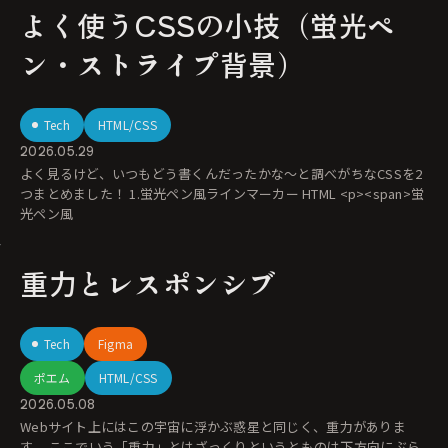
よく使うCSSの小技（蛍光ペ
ン・ストライプ背景）
Tech
HTML/CSS
2026.05.29
よく見るけど、いつもどう書くんだったかな〜と調べがちなCSSを2
つまとめました！ 1.蛍光ペン風ラインマーカー HTML <p><span>蛍
光ペン風
重力とレスポンシブ
Tech
Figma
ポエム
HTML/CSS
2026.05.08
Webサイト上にはこの宇宙に浮かぶ惑星と同じく、重力がありま
す。 ここでいう「重力」とはざっくりというとものは下方向にぶら