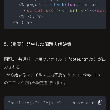
    <% pageJs.
forEach
(
function
(
url
) { 
<
script
src
=
"<%= url %>"
>
</
scri
    <% }); %>

5.【重要】発生した問題と解決策
問題1：共通パーツ用のファイル（_footer.html等）が出
力される
_から始まるファイルは出力不要なので、package.json
のコマンドで除外設定を行います。
"build:ejs": "ejs-cli --base-dir src/