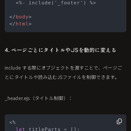
  <%- include('_footer') %>

</
body
>
</
html
>
4. ページごとにタイトルやJSを動的に変える
include する際にオブジェクトを渡すことで、ページご
とにタイトルや読み込むJSファイルを制御できます。
_header.ejs（タイトル制御）：
<% 

let
 titleParts = [];
