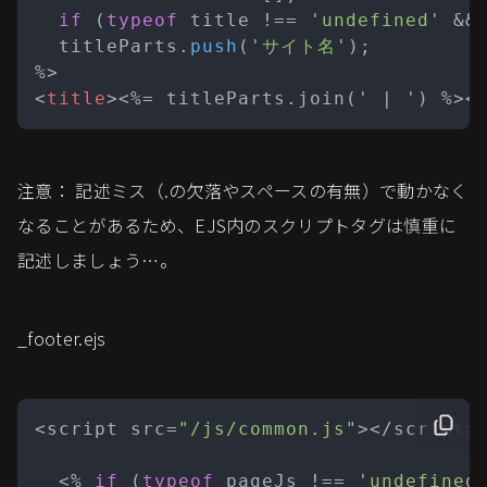
if
 (
typeof
 title !== 
'undefined'
 &&
  titleParts.
push
(
'サイト名'
);

<
title
>
<%= titleParts.join(' | ') %>
<
注意： 記述ミス（.の欠落やスペースの有無）で動かなく
なることがあるため、EJS内のスクリプトタグは慎重に
記述しましょう…。
_footer.ejs
<script src=
"/js/common.js"
></script>

  <% 
if
 (
typeof
 pageJs !== 
'undefined