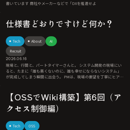
書いています 商社やメーカーなどで「DXを推進せよ
仕様書どおりですけど何か？
Tech
About
AI
Recruit
2026.06.16
現場と、行間と、パートタイマーさんと。 システム開発の現場にい
ると、たまに「誰も悪くないのに、誰も幸せにならないシステム」
が完成してしまう瞬間に出会う。 PMは、現場の要望を丁寧にヒアリ
ン
【OSSでWiki構築】第6回（ア
クセス制御編）
Tech
OSS