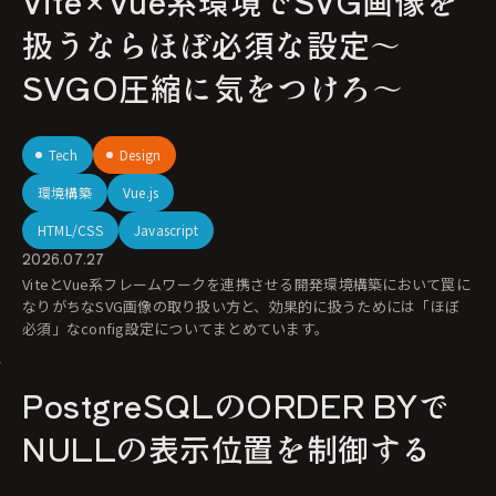
Vite×Vue系環境でSVG画像を
扱うならほぼ必須な設定〜
SVGO圧縮に気をつけろ〜
Tech
Design
環境構築
Vue.js
HTML/CSS
Javascript
2026.07.27
ViteとVue系フレームワークを連携させる開発環境構築において罠に
なりがちなSVG画像の取り扱い方と、効果的に扱うためには「ほぼ
必須」なconfig設定についてまとめています。
PostgreSQLのORDER BYで
NULLの表示位置を制御する