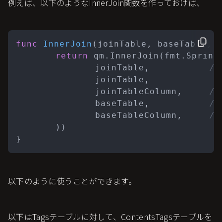
例えば、以下のようなInnerJoin関数を作っておけば、
func
InnerJoin
(joinTable, baseTable, 
return
 qm.InnerJoin(fmt.Sprint
		joinTable,           
/
		joinTable,           

		joinTableColumn,     
/
		baseTable,           
/
		baseTableColumn,     
/
	))

}
以下のように使うことができます。
以下はTagsテーブルに対して、ContentsTagsテーブルを