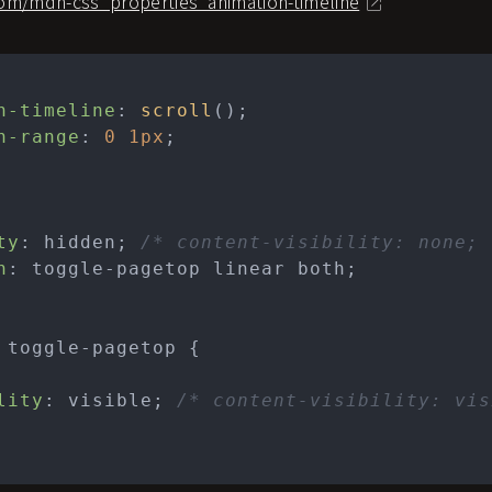
com/mdn-css_properties_animation-timeline
n-timeline
: 
scroll
();

n-range
: 
0
1px
; 

ty
: hidden; 
/* content-visibility: none; 
n
: toggle-pagetop linear both;

 toggle-pagetop {

lity
: visible; 
/* content-visibility: vis