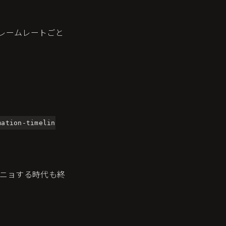
レームレートごと
mation-timelin
ョゴニョする時代も終