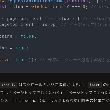
ow
.
requestAnimationFrame
(
function
(
) { 
//
nst
 isTop = 
window
.
scrollY
 === 
0
; 
// scr
 ( pagetop.
inert
 !== isTop ) { 
// isTo
pagetop.
inert
 = isTop; 
// ページトップ(tru
cking = 
false
;

ing = 
true
;

sive
: 
true
 }); 
// 既存のスクロール処理を邪魔しない
はスクロールのたびに取得されるが、
の
.scrollY
inert
ては「ページトップでなくなった」「ページトップに戻った
上はIntersection Observerによる監視と同等の軽量