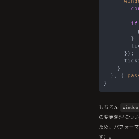
wind
co
if
          
        }

        ti
      });

      tick
    }

  }, { 
pas
}
もちろん
window
の変更処理につい
ため、パフォーマンス
ず）。