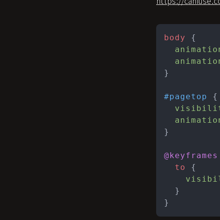
https://caniuse.
body
 {

animatio
animatio
}

#pagetop
 {

visibili
animatio
}

@keyframes
to
 {

visibi
  }

}