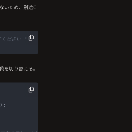
ないため、別途C
てください */
偽を切り替える。
);
