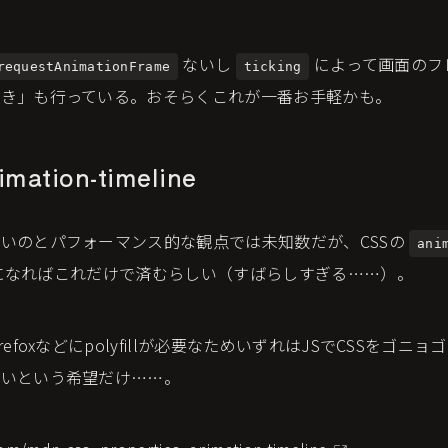
ないし
によって画面のフ
requestAnimationFrame
ticking
引き」も行っている。おそらくこれが一番お手軽かも。
ation-timeline
いのとパフォーマンス的な観点では未知数だが、CSSの
ani
になればこれだけで済むらしい（すばらしすぎる……）。
refoxなどにpolyfillが必要なためいずれはJSでCSSをゴニ
ないという希望だけ……。