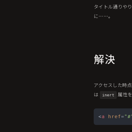
タイトル通りや
に……。
解決
アクセスした時
は
属性を
inert
<
a
href
=
"#