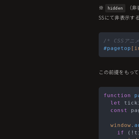
※
（非
hidden
SSにて非表示す
/* CSSア
#pagetop
[i
この前提をもってJa
function
p
let
 tick
const
 pa
window
.
a
if
 (!t