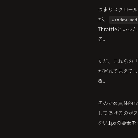
つまりスクロー
が、
window.add
Throttle
る。
ただ、これらの
が遅れて見えてし
象。
そのため具体的な要
してあげるのが
ない1pxの要素