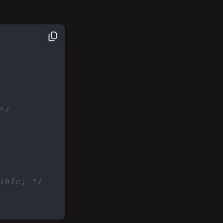
*/
ible; */