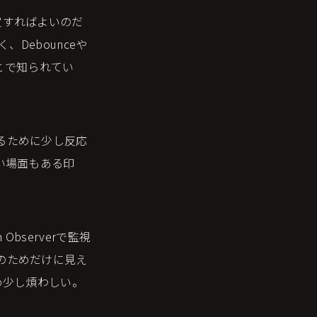
定すればよいのだ
Debounceや
ことで知られてい
るために少し反応
い場面もある印
bserverで監視
のためだけに見え
め少し煩わしい。