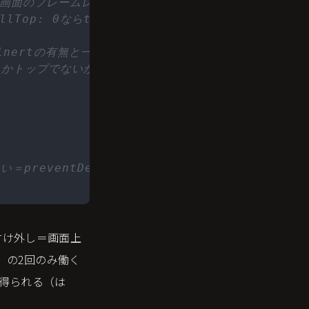
 画面のフレームレートに応じて処理を間引く
ollTop: 0ならtrue
pがinertの有無と一致しなくなった時
e)かトップでないか(false)を一致させる
＝preventDefaultを使用しないことを明示
付け外し＝画面上
」の2回のみ働く
さが得られる（は