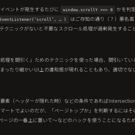
ルイベントが発生するたびに
かを判
window.scrollY === 0
はご存知の通り（？）悪名高く、
EventListener(’scroll’, … )
といったテクニックがないと不要なスクロール処理が過剰発生する
「処理を間引く」ためのテクニックを使った場合、間引いてい
まったり細かいUI上の違和感が現れることもあり、適切でな
素（ヘッダーが隠れた時）などの条件であればIntersection O
スマートでよいのだが、「ページトップか」を判断するにはそ
をページの一番上に置いて〜などのハックを使うことになるた