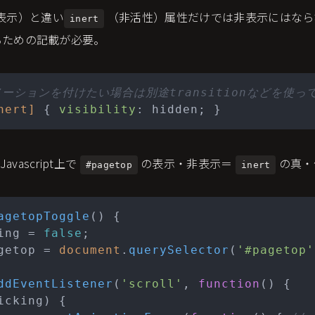
表示）と違い
（非活性）属性だけでは非表示にはなら
inert
るための記載が必要。
ニメーションを付けたい場合は別途transitionなどを使っ
nert]
 { 
visibility
vascript上で
の表示・非表示＝
の真・
#pagetop
inert
agetopToggle
(
) {

ing = 
false
;

getop = 
document
.
querySelector
(
'#pagetop'
ddEventListener
(
'scroll'
, 
function
(
) {

icking) {
